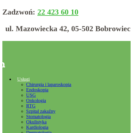
Zadzwoń:
22 423 60 10
ul. Mazowiecka 42, 05-502 Bobrowiec
/h
Usługi
Chirurgia i laparoskopia
Endoskopia
USG
Onkologia
RTG
Szpital zakaźny
Stomatologia
Okulistyka
Kardiologia
Dermatologia