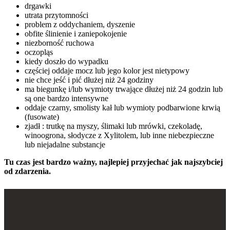
drgawki
utrata przytomności
problem z oddychaniem, dyszenie
obfite ślinienie i zaniepokojenie
niezborność ruchowa
oczopląs
kiedy doszło do wypadku
częściej oddaje mocz lub jego kolor jest nietypowy
nie chce jeść i pić dłużej niż 24 godziny
ma biegunkę i/lub wymioty trwające dłużej niż 24 godzin lub
są one bardzo intensywne
oddaje czarny, smolisty kał lub wymioty podbarwione krwią
(fusowate)
zjadł : trutkę na myszy, ślimaki lub mrówki, czekoladę,
winoogrona, słodycze z Xylitolem, lub inne niebezpieczne
lub niejadalne substancje
Tu czas jest bardzo ważny, najlepiej przyjechać jak najszybciej
od zdarzenia.