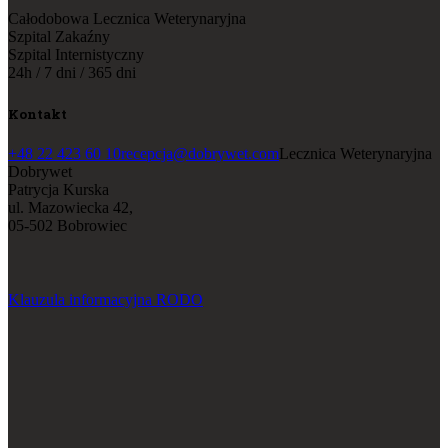
Całodobowa Lecznica Weterynaryjna
Szpital Zakaźny
Szpital Internistyczny
24h / 7 dni / 365 dni
Kontakt
+48 22 423 60 10
recepcja@dobrywet.com
Lecznica Weterynaryjna
Dobrywet
Patrycja Kurska
ul. Mazowiecka 42,
05-502 Bobrowiec
Klauzula informacyjna RODO