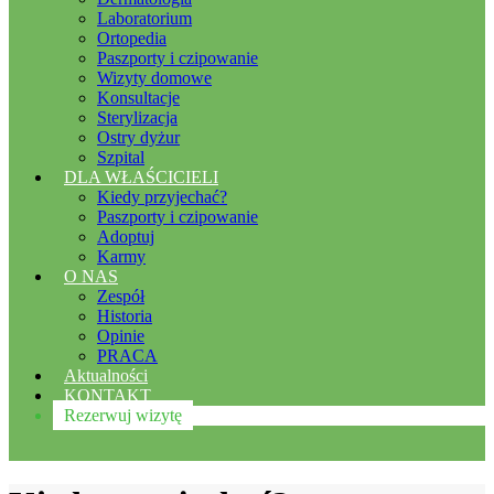
Laboratorium
Ortopedia
Paszporty i czipowanie
Wizyty domowe
Konsultacje
Sterylizacja
Ostry dyżur
Szpital
DLA WŁAŚCICIELI
Kiedy przyjechać?
Paszporty i czipowanie
Adoptuj
Karmy
O NAS
Zespół
Historia
Opinie
PRACA
Aktualności
KONTAKT
Rezerwuj wizytę