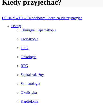
Kiedy przyjechać?
DOBRYWET - Całodobowa Lecznica Weterynaryjna
Usługi
Chirurgia i laparoskopia
Endoskopia
USG
Onkologia
RTG
Szpital zakaźny
Stomatologia
Okulistyka
Kardiologia